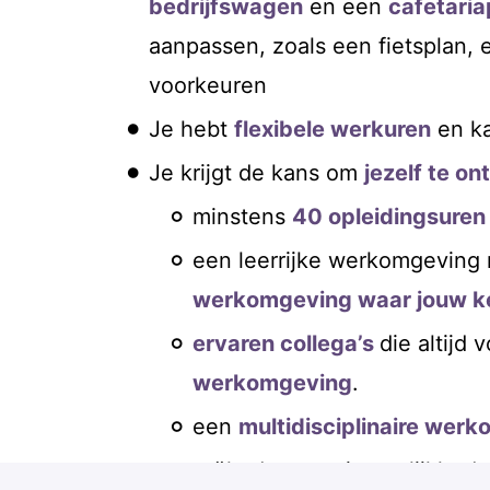
bedrijfswagen
en een
cafetaria
aanpassen, zoals een fietsplan, e
voorkeuren
Je hebt
flexibele werkuren
en k
Je krijgt de kans om
jezelf te o
minstens
40 opleidingsuren
een leerrijke werkomgeving
werkomgeving waar jouw ke
ervaren collega’s
die altijd
werkomgeving
.
een
multidisciplinaire wer
reële doorgroeimogelijkheden