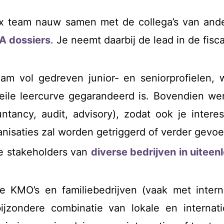
x team nauw samen met de collega’s van ander
A dossiers
. Je neemt daarbij de lead in de fis
am vol gedreven junior- en seniorprofielen, w
eile leercurve gegarandeerd is. Bovendien we
ntancy, audit, advisory), zodat ook je inter
nisaties zal worden getriggerd of verder gevoe
e stakeholders van
diverse bedrijven in uitee
le KMO’s en familiebedrijven (vaak met interna
ijzondere combinatie van lokale en internat