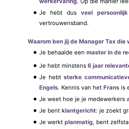
werkervaring
. Op die manier lee
Je hebt dus
veel persoonlij
vertrouwensband.
Waarom ben jij de Manager Tax die
Je behaalde een
master in de r
Je hebt minstens
6
jaar relevant
Je hebt
sterke communicatiev
Engels
. Kennis van het
Frans
is 
Je weet hoe je je medewerkers
Je bent
klantgericht
: je zoekt g
Je werkt
planmatig
, bent zelfst