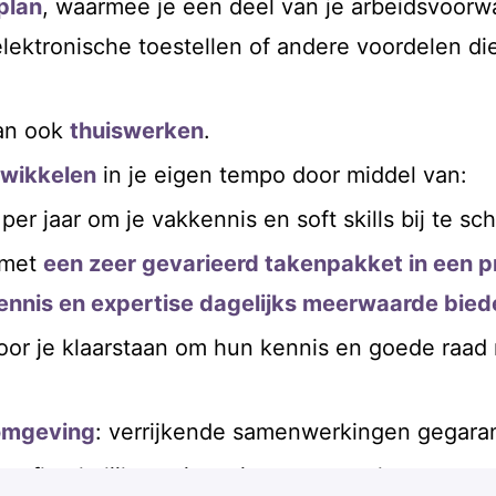
plan
, waarmee je een deel van je arbeidsvoor
lektronische toestellen of andere voordelen die
an ook
thuiswerken
.
ntwikkelen
in je eigen tempo door middel van:
per jaar om je vakkennis en soft skills bij te sc
 met
een zeer gevarieerd takenpakket in een 
nnis en expertise dagelijks meerwaarde bied
 voor je klaarstaan om hun kennis en goede raad
komgeving
: verrijkende samenwerkingen gegara
 afhankelijk van jouw inzet en resultaten;