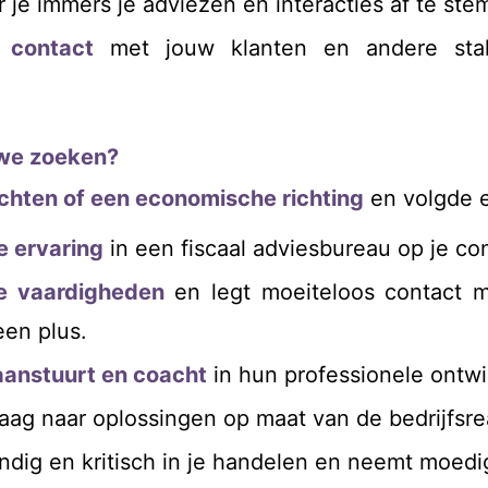
r je immers je adviezen en interacties af te ste
k contact
met jouw klanten en andere sta
 we zoeken?
echten of een economische richting
en volgde 
e ervaring
in een fiscaal adviesbureau op je co
e vaardigheden
en legt moeiteloos contact m
een plus.
aanstuurt en coacht
in hun professionele ontwi
raag naar oplossingen op maat van de bedrijfsrea
andig en kritisch in je handelen en neemt moed