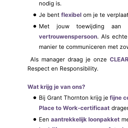
nodig is.
Je bent
flexibel
om je te verplaa
Met jouw toewijding aan u
vertrouwenspersoon
. Als echt
manier te communiceren met zowe
Als manager draag je onze
CLEA
Respect en Responsibility.
Wat krijg je van ons?
Bij Grant Thornton krijg je
fijne 
Place to Work-certificaat
dragen
Een
aantrekkelijk loonpakket
m