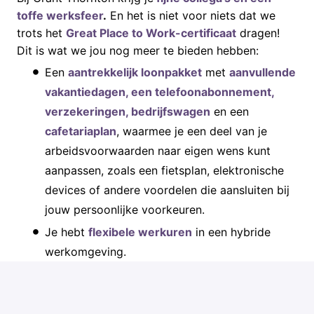
toffe werksfeer
.
En het is niet voor niets dat we
trots het
Great Place to Work-certificaat
dragen!
Dit is wat we jou nog meer te bieden hebben:
Een
aantrekkelijk loonpakket
met
aanvullende
vakantiedagen, een telefoonabonnement,
verzekeringen, bedrijfswagen
en een
cafetariaplan
, waarmee je een deel van je
arbeidsvoorwaarden naar eigen wens kunt
aanpassen, zoals een fietsplan, elektronische
devices of andere voordelen die aansluiten bij
jouw persoonlijke voorkeuren.
Je hebt
flexibele werkuren
in een hybride
werkomgeving.
Je krijgt
de kans om jezelf te ontwikkelen
in je
eigen tempo door middel van: