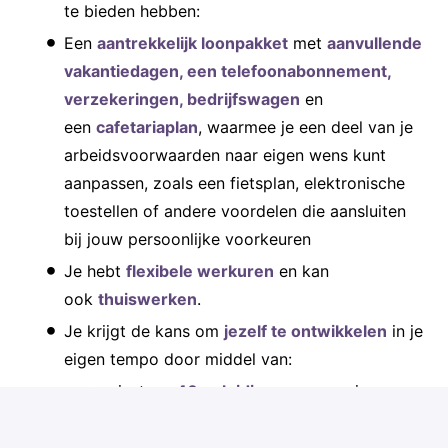
te bieden hebben:
Een
aantrekkelijk loonpakket
met
aanvullende
vakantiedagen, een telefoonabonnement,
verzekeringen, bedrijfswagen
en
een
cafetariaplan
, waarmee je een deel van je
arbeidsvoorwaarden naar eigen wens kunt
aanpassen, zoals een fietsplan, elektronische
toestellen of andere voordelen die aansluiten
bij jouw persoonlijke voorkeuren
Je hebt
flexibele werkuren
en kan
ook
thuiswerken
.
Je krijgt de kans om
jezelf te ontwikkelen
in je
eigen tempo door middel van:
minstens
40 opleidingsuren
per jaar om
je vakkennis en soft skills bij te schaven.