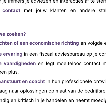
r je immers je adviezen en interacties af te ste
k contact
met jouw klanten en andere sta
 we zoeken?
echten of een economische richting
en volgde 
e ervaring
in een fiscaal adviesbureau op je co
e vaardigheden
en legt moeiteloos contact m
een plus.
aanstuurt en coacht
in hun professionele ontwi
raag naar oplossingen op maat van de bedrijfsrea
andig en kritisch in je handelen en neemt moed