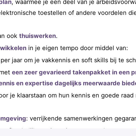
plan
, waarmee je een deel van je arbeidsvoor
lektronische toestellen of andere voordelen die
an ook
thuiswerken
.
ntwikkelen
in je eigen tempo door middel van:
per jaar om je vakkennis en soft skills bij te sc
 met
een zeer gevarieerd takenpakket in een 
nnis en expertise dagelijks meerwaarde bied
 voor je klaarstaan om hun kennis en goede raad
komgeving
: verrijkende samenwerkingen gegara
 afhankelijk van jouw inzet en resultaten;