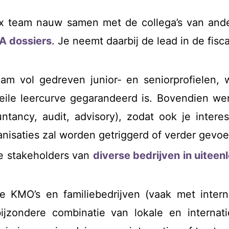
x team nauw samen met de collega’s van ander
A dossiers
. Je neemt daarbij de lead in de fis
am vol gedreven junior- en seniorprofielen, w
eile leercurve gegarandeerd is. Bovendien we
ntancy, audit, advisory), zodat ook je inter
nisaties zal worden getriggerd of verder gevoe
e stakeholders van
diverse bedrijven in uitee
le KMO’s en familiebedrijven (vaak met interna
ijzondere combinatie van lokale en internat