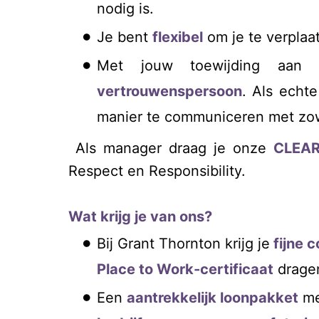
nodig is.
Je bent
flexibel
om je te verplaa
Met jouw toewijding aan u
vertrouwenspersoon
. Als echt
manier te communiceren met zowe
Als manager draag je onze
CLEA
Respect en Responsibility.
Wat krijg je van ons?
Bij Grant Thornton krijg je
fijne 
Place to Work-certificaat
dragen
Een
aantrekkelijk loonpakket
m