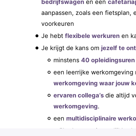
bedrijfswagen
en een
cafetaria
aanpassen, zoals een fietsplan, e
voorkeuren
Je hebt
flexibele werkuren
en k
Je krijgt de kans om
jezelf te o
minstens
40 opleidingsuren
een leerrijke werkomgeving
werkomgeving waar jouw ke
ervaren collega’s
die altijd
werkomgeving
.
een
multidisciplinaire wer
reële doorgroeimogelijkheden