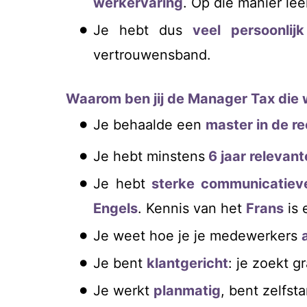
werkervaring
. Op die manier lee
Je hebt dus
veel persoonlij
vertrouwensband.
Waarom ben jij de Manager Tax die
Je behaalde een
master in de r
Je hebt minstens
6
jaar relevant
Je hebt
sterke communicatiev
Engels
. Kennis van het
Frans
is 
Je weet hoe je je medewerkers
Je bent
klantgericht
: je zoekt g
Je werkt
planmatig
, bent zelfst